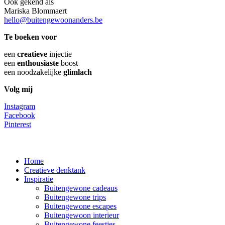
Ook gekend als
Mariska Blommaert
hello@buitengewoonanders.be
Te boeken voor
een
creatieve
injectie
een
enthousiaste
boost
een noodzakelijke
glimlach
Volg mij
Instagram
Facebook
Pinterest
Close
Home
Menu
Creatieve denktank
Inspiratie
Buitengewone cadeaus
Buitengewone trips
Buitengewone escapes
Buitengewoon interieur
Buitengewone feestjes