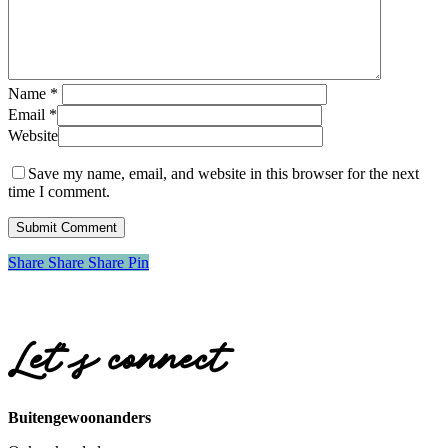
Name
*
Email
*
Website
Save my name, email, and website in this browser for the next
time I comment.
Share
Share
Share
Share
Pin
Let’s connect
Buitengewoonanders