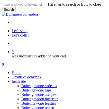
Skip
Hit enter to search or ESC to close
to
Search
main
Close
content
Search
facebook
pinterest
instagram
Let’s shop
Let’s collab
search
0
was successfully added to your cart.
Menu
search
0
Menu
Home
Creatieve denktank
Inspiratie
Buitengewone cadeaus
Buitengewone trips
Buitengewone escapes
Buitengewoon interieur
Buitengewone feestjes
Buitengewone reizen