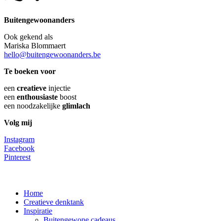
Buitengewoonanders
Ook gekend als
Mariska Blommaert
hello@buitengewoonanders.be
Te boeken voor
een
creatieve
injectie
een
enthousiaste
boost
een noodzakelijke
glimlach
Volg mij
Instagram
Facebook
Pinterest
Close
Home
Menu
Creatieve denktank
Inspiratie
Buitengewone cadeaus