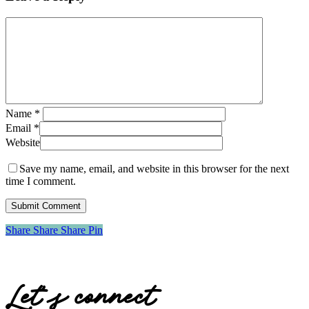
Name
*
Email
*
Website
Save my name, email, and website in this browser for the next
time I comment.
Share
Share
Share
Share
Pin
Let’s connect