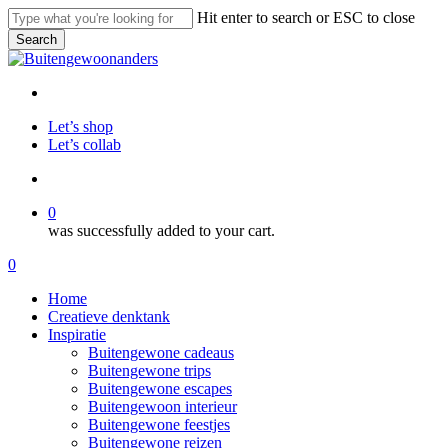
Skip
Hit enter to search or ESC to close
to
Search
main
Close
content
Search
facebook
pinterest
instagram
Let’s shop
Let’s collab
search
0
was successfully added to your cart.
Menu
search
0
Menu
Home
Creatieve denktank
Inspiratie
Buitengewone cadeaus
Buitengewone trips
Buitengewone escapes
Buitengewoon interieur
Buitengewone feestjes
Buitengewone reizen