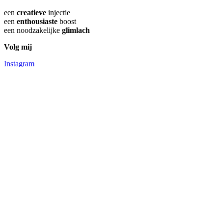
een
creatieve
injectie
een
enthousiaste
boost
een noodzakelijke
glimlach
Volg mij
Instagram
Facebook
Pinterest
Close
Home
Menu
Creatieve denktank
Inspiratie
Buitengewone cadeaus
Buitengewone trips
Buitengewone escapes
Buitengewoon interieur
Buitengewone feestjes
Buitengewone reizen
In de media
This is me
Let’s shop