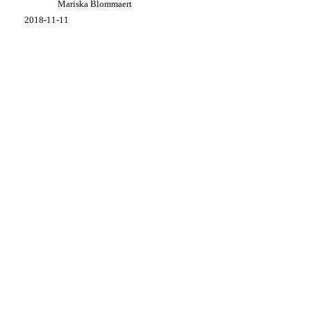
Mariska Blommaert
op
Texel
2018-11-11