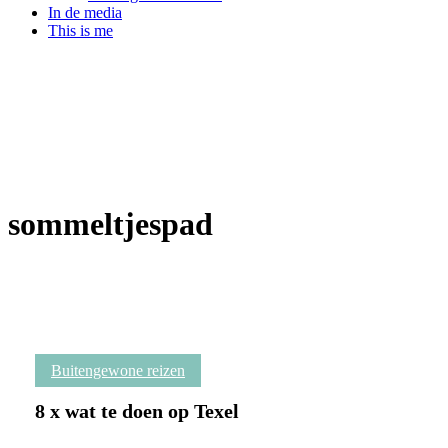
In de media
This is me
sommeltjespad
8
Buitengewone reizen
TIY
x
wat
8 x wat te doen op Texel
te
doen