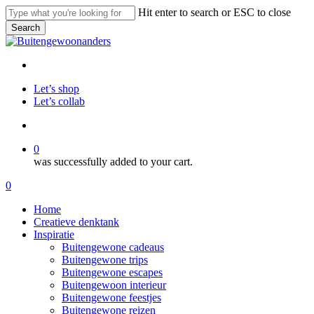
Skip
Hit enter to search or ESC to close
to
Search
main
Close
content
Search
facebook
pinterest
instagram
Let’s shop
Let’s collab
search
0
was successfully added to your cart.
Menu
search
0
Menu
Home
Creatieve denktank
Inspiratie
Buitengewone cadeaus
Buitengewone trips
Buitengewone escapes
Buitengewoon interieur
Buitengewone feestjes
Buitengewone reizen