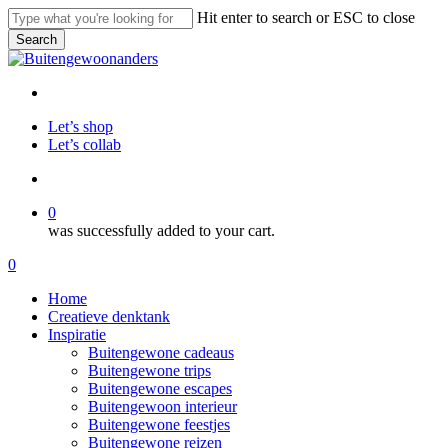
Skip
Hit enter to search or ESC to close
to
Search
main
Close
content
Search
facebook
pinterest
instagram
Let’s shop
Let’s collab
search
0
was successfully added to your cart.
Menu
search
0
Menu
Home
Creatieve denktank
Inspiratie
Buitengewone cadeaus
Buitengewone trips
Buitengewone escapes
Buitengewoon interieur
Buitengewone feestjes
Buitengewone reizen