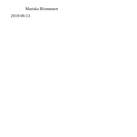
rond
postnatale
Mariska Blommaert
depressie
2019-06-13