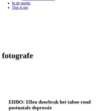
In de media
This is me
fotografe
EHBO:
Buitengewone talks
Ellen
doorbrak
EHBO: Ellen doorbrak het taboe rond
het
postnatale depressie
taboe