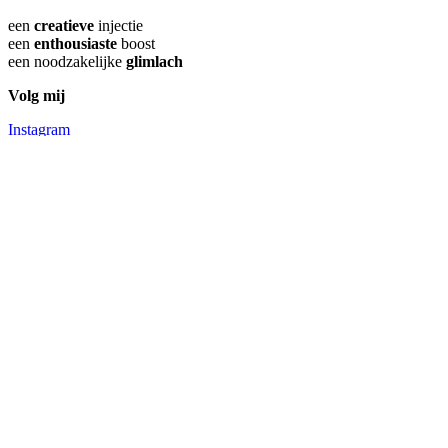
een
creatieve
injectie
een
enthousiaste
boost
een noodzakelijke
glimlach
Volg mij
Instagram
Facebook
Pinterest
Close
Home
Menu
Creatieve denktank
Inspiratie
Buitengewone cadeaus
Buitengewone trips
Buitengewone escapes
Buitengewoon interieur
Buitengewone feestjes
Buitengewone reizen
In de media
This is me
Let’s shop